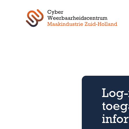
Log-
toeg
info