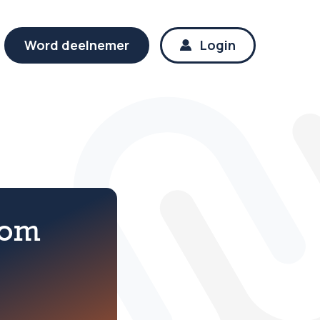
Word deelnemer
Login
 om