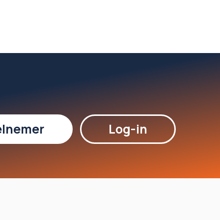
elnemer
Log-in