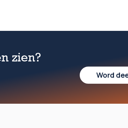
n zien?
Word de